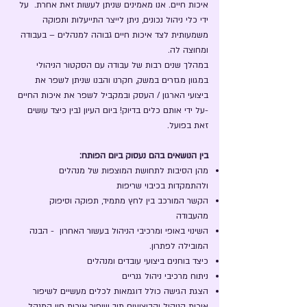
איכות חיים. אנו מאמינים שניתן לעשות זאת אחרת. על
ידי כלי ניהול נכונים, ניתן לייצר התייעלות ותפוקה
משמעותית לצד איכות חיים גבוהה למנהלים – בעבודה
ומחוצה לה.
במהלך שנים רבות של עבודה עם הסקטור הניהולי
במגוון מגזרים במשק, חקרנו והבנו שניתן לשפר את
ביצועי הארגון / העסק ובמקביל לשפר את איכות החיים
-על ידי אותם כלים בדיוק! ביום העיון נבין כיצד עושים
זאת בפועל.
בין הנושאים בהם נעסוק ביום הפותח:
מהן הסיבות לתחושת המוצפות של מנהלים
ולהתמקדות בכיבוי שריפות
הקשר המורכב בין לחץ מתמיד, תפוקה וסיפוק
מהעבודה
השינוי באופי ומרכיבי הניהול בעשור האחרון - הבנה
המובילה לפתרון.
כיצד בוחנים ביצועי עובדים ומנהלים
ניתוח מרכיבי ניהול גנריים
הצגת הגישה כולל דוגמאות לכלים מעשיים לשיפור
איכות הניהול והביצועים תוך שיפור איכות חיי המנהל