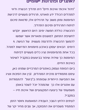
לאתגרים ופתרונות יישומיים
"ניהול איכותי ואיכות חיים" הינו תהליך הכשרה וליווי
למנהלים הכולל ידע תאורטי, תרגילים מעשיים לרכישת
המיומנות ומתן משוב על תרגילים אלו, סדנאות סיכום
לניתוח התרגילים וסיכום התהליך.
ההכשרה כוללת חמשה ימים: היום הראשון יוקדש
לחשיפת התחום, למושגים ותאוריות אשר ישמשו
להמשך ההכשרה ולהדגמה מעשית של הגישה. 4
הימים הבאים יעסקו בארבע מיומנויות הנדרשות למנהל.
בכל אחת מהמיומנויות נציג כלים מעשיים לפיתוח
המיומנות כך שיהיה שיפור בביצועים במקביל לשיפור
באיכות החיים.
ביום הפותח נעסוק באתגרים המרכזיים שמנינו כאן,
עימם מתמודדים מרבית המנהלים, נבין את הסיבות ונציג
את התפישה הייחודית שפותחה ב"בינות" להתמודדות
עם אתגרים אלו כך שהמנהל יוכל לשפר באופן
משמעותי של ביצועיו המקצועיים ושל איכות חייו –
במקביל.
לעיתים הלחץ הגובר, העבודה המאומצת וחוסר הזמן
המתמיד משפרים את התפוקה, אך גובים מחיר יקר של