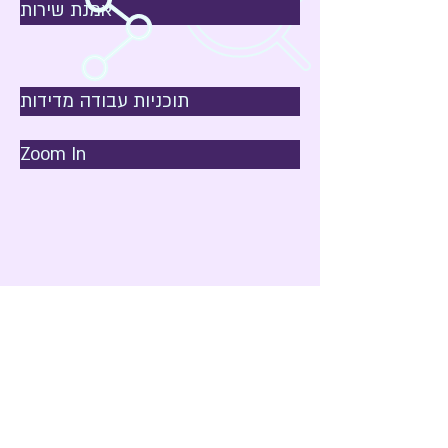
אמנת שירות
תוכניות עבודה מדידות
Zoom In
נועה :
050-9627778
אליעזר :
050-9617778