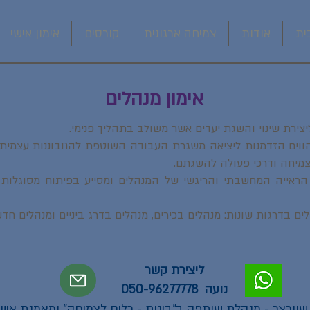
ית
אודות
צמיחה ארגונית
קורסים
אימון אישי
אימון מנהלים
ליצירת שינוי והשגת יעדים אשר משולב בתהליך פנימי.
ווים הזדמנות ליציאה משגרת העבודה השוטפת להתבוננות עצמית ני
 צמיחה ודרכי פעולה להשגתם.
אייה המחשבתי והריגשי של המנהלים ומסייע בפיתוח מסוגלות 
ים בדרגות שונות: מנהלים בכירים, מנהלים בדרג ביניים ומנהלים חד
ליצירת קשר
נועה 050-96277778
שוורצר - מנהלת שותפה ב"בינות - כלים לצמיחה" ומאמנת אישית