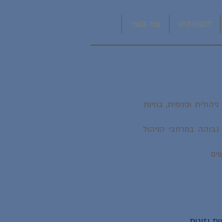
לקוחותינו
צור קשר
הולית ופנימית, בחינת
גבוהה במרחבי הניהול
שים
 וזוגית.